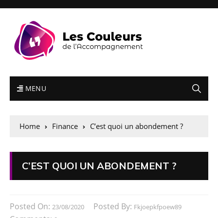
MENU
Home
Finance
C’est quoi un abondement ?
C’EST QUOI UN ABONDEMENT ?
Posted On:
Posted By:
23/08/2020
Fkjoepkfpoew89